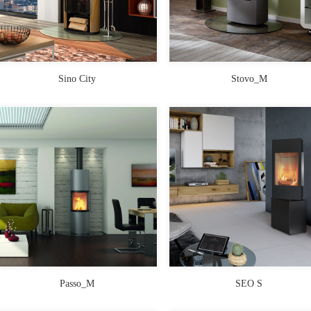
Sino City
Stovo_M
Passo_M
SEO S