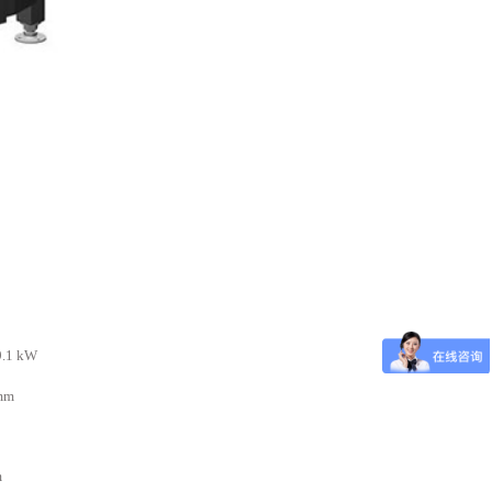
1 kW
mm
m